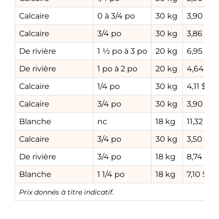
Calcaire
0 à 3/4 po
30 kg
3,90 $
Calcaire
3/4 po
30 kg
3,86 $
De rivière
1 ½ po à 3 po
20 kg
6,95 $
De rivière
1 po à 2 po
20 kg
4,64 $
Calcaire
1/4 po
30 kg
4,11 $
Calcaire
3/4 po
30 kg
3,90 $
Blanche
nc
18 kg
11,32 $
Calcaire
3/4 po
30 kg
3,50 $
De rivière
3/4 po
18 kg
8,74 $
Blanche
1 1/4 po
18 kg
7,10 $
Prix donnés à titre indicatif.