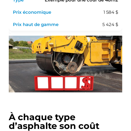
Exemple pour une cour de 48m2
1 584 $
5 424 $
À chaque type
d’asphalte son coût