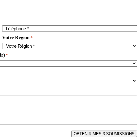
Votre Région
*
ir)
*