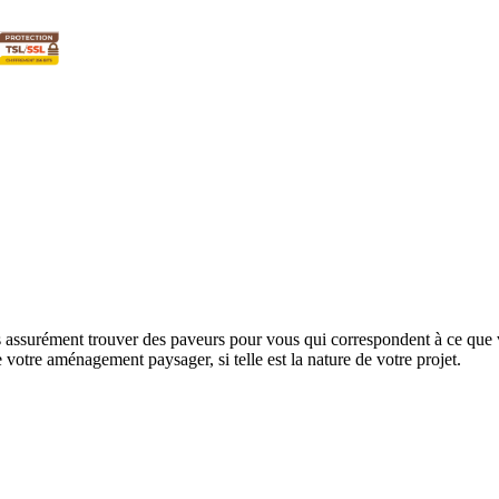
En cliquant sur ce bouton, vous acceptez les
Termes et Condition
 assurément trouver des paveurs pour vous qui correspondent à ce que v
de votre aménagement paysager, si telle est la nature de votre projet.