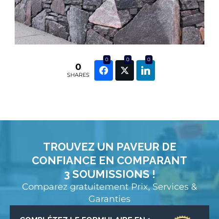
0
0
0
0
SHARES
TROUVEZ UN PAVEUR DE
CONFIANCE EN COMPARANT
3 SOUMISSIONS !
Comparez gratuitement Prix, Services &
Garanties