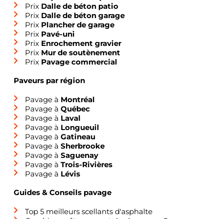
Prix
Dalle de béton patio
Prix
Dalle de béton garage
Prix
Plancher de garage
Prix
Pavé-uni
Prix
Enrochement gravier
Prix
Mur de soutènement
Prix
Pavage commercial
Paveurs par région
Pavage à
Montréal
Pavage à
Québec
Pavage à
Laval
Pavage à
Longueuil
Pavage à
Gatineau
Pavage à
Sherbrooke
Pavage à
Saguenay
Pavage à
Trois-Rivières
Pavage à
Lévis
Guides & Conseils pavage
Top 5 meilleurs scellants d'asphalte